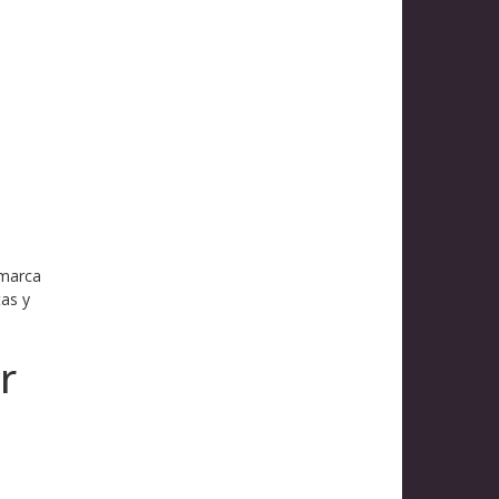
 marca
tas y
r