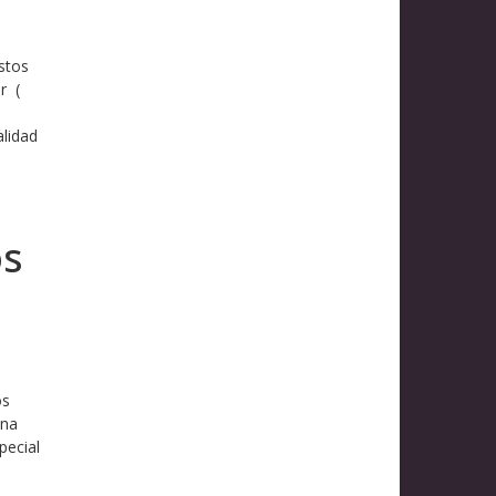
stos
r (
alidad
os
os
una
pecial