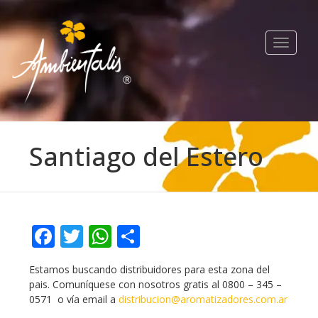
Toggle
navigat
Santiago del Estero
Facebook
Twitter
WhatsApp
Compartir
Estamos buscando distribuidores para esta zona del
pais. Comuníquese con nosotros gratis al 0800 – 345 –
0571 o vía email a
distribucion@aromatizadores.com.ar