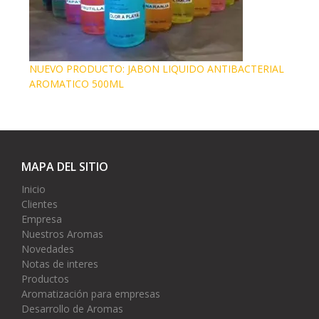
NUEVO PRODUCTO: JABON LIQUIDO ANTIBACTERIAL
AROMATICO 500ML
MAPA DEL SITIO
Inicio
Clientes
Empresa
Nuestros Aromas
Novedades
Notas de interes
Productos
Aromatización para empresas
Desarrollo de Aromas