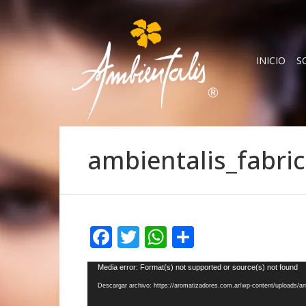
INICIO
S
ambientalis_fabri
Facebook
Twitter
WhatsApp
Compartir
Reproductor
Media error: Format(s) not supported or source(s) not found
de
Descargar archivo: https://aromatizadores.com.ar/wp-content/uploads/
vídeo