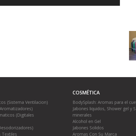
COSMÉTICA
cos (Sistema Ventilacion)
BodySplash: Aromas para el cu
(Aromatizadores)
Jabones liquidos, Shower gel y S
aticos (Digitales
minerales
Alcohol en Gel
Desodorizadores)
Jabones Solidos
 Textiles
Aromas Con Su Marca