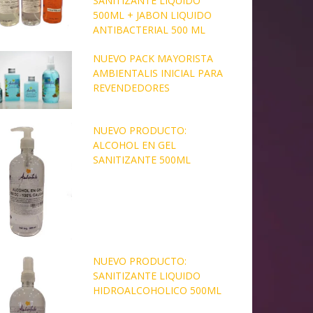
SANITIZANTE LIQUIDO
500ML + JABON LIQUIDO
ANTIBACTERIAL 500 ML
NUEVO PACK MAYORISTA
AMBIENTALIS INICIAL PARA
REVENDEDORES
NUEVO PRODUCTO:
ALCOHOL EN GEL
SANITIZANTE 500ML
NUEVO PRODUCTO:
SANITIZANTE LIQUIDO
HIDROALCOHOLICO 500ML