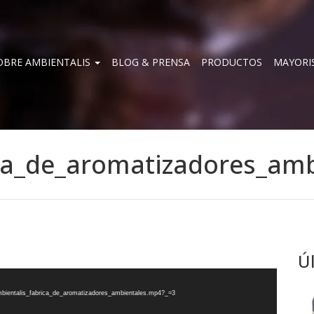
OBRE AMBIENTALIS
BLOG & PRENSA
PRODUCTOS
MAYORI
ca_de_aromatizadores_amb
Ú
ambientalis_fabrica_de_aromatizadores_ambientales.mp4?_=3