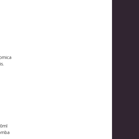
l
nomica
s.
00ml
bomba