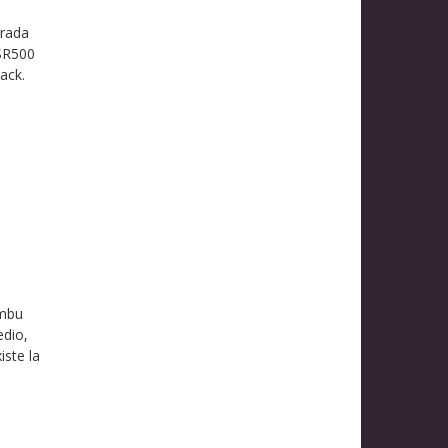
trada
 SR500
ack.
ambu
edio,
iste la