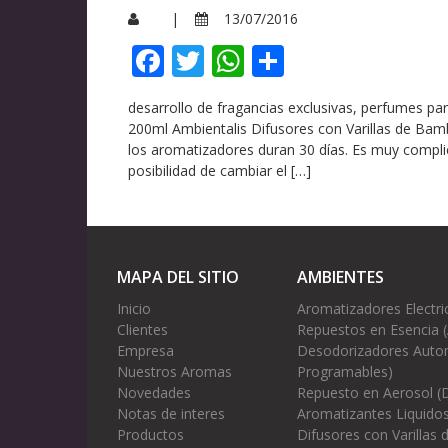
|
13/07/2016
Facebook
Twitter
WhatsApp
Compartir
desarrollo de fragancias exclusivas, perfumes p
200ml Ambientalis Difusores con Varillas de Ba
los aromatizadores duran 30 días. Es muy complic
posibilidad de cambiar el […]
MAPA DEL SITIO
AMBIENTES
Inicio
Aromatizadores Electri
Clientes
Repuestos en Esencia 
Empresa
Desodorizadores Autom
Nuestros Aromas
Programables)
Novedades
Repuesto en Aerosol (
Notas de interes
Aromatizantes Liquidos
Productos
Difusores con Varillas