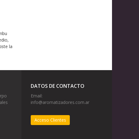
ambu
edio,
iste la
DATOS DE CONTACTO
erpo
Email:
ales
info@aromatizadores.com.ar
Acceso Clientes