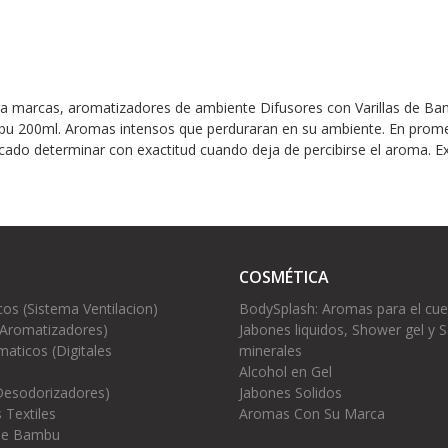
ara marcas, aromatizadores de ambiente Difusores con Varillas de B
mbu 200ml. Aromas intensos que perduraran en su ambiente. En prom
ado determinar con exactitud cuando deja de percibirse el aroma. Ex
COSMÉTICA
cos (Sistema Ventilacion)
BodySplash: Aromas para el cu
(Aromatizadores)
Jabones liquidos, Shower gel y S
aticos (Digitales
minerales
Alcohol en Gel
Desodorizadores)
Jabones Solidos
 Textiles
Aromas Con Su Marca
 de Bambu