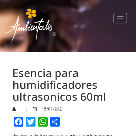
Toggle
navigat
Esencia para
humidificadores
ultrasonicos 60ml
|
15/01/2021
Facebook
Twitter
WhatsApp
Compartir
desarrollo de fragancias exclusivas, perfumes para