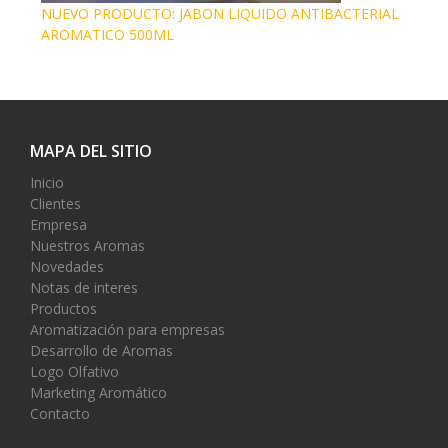
NUEVO PRODUCTO: JABON LIQUIDO ANTIBACTERIAL
AROMATICO 500ML
MAPA DEL SITIO
Inicio
Clientes
Empresa
Nuestros Aromas
Novedades
Notas de interes
Productos
Aromatización para empresas
Desarrollo de Aromas
Logo Olfativo
Marketing Aromático
Contacto