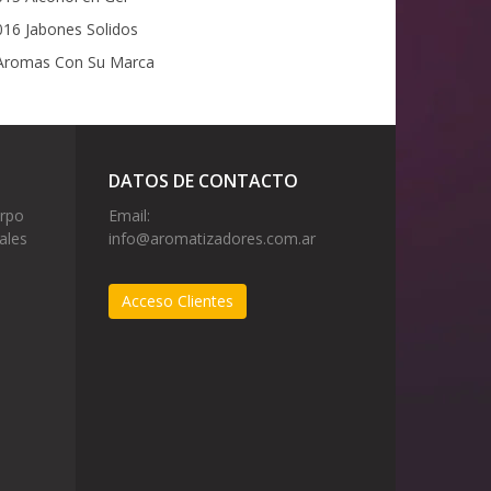
16 Jabones Solidos
romas Con Su Marca
DATOS DE CONTACTO
erpo
Email:
ales
info@aromatizadores.com.ar
Acceso Clientes