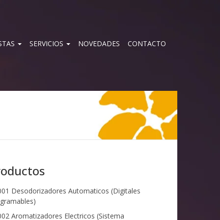
STAS
SERVICIOS
NOVEDADES
CONTACTO
roductos
01 Desodorizadores Automaticos (Digitales
gramables)
02 Aromatizadores Electricos (Sistema