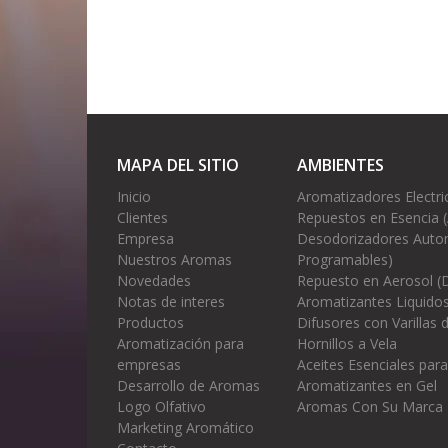
MAPA DEL SITIO
AMBIENTES
Inicio
Aromatizadores Electri
Clientes
Repuestos en Esencia 
Empresa
Desodorizadores Autom
Nuestros Aromas
Programables)
Novedades
Repuesto en Aerosol (
Notas de interes
Aromatizantes Liquidos
Productos
Difusores con Varillas
Aromatización para
Hornillos a Vela
empresas
Aceites Esenciales para
Desarrollo de Aromas
Aromatizantes en Gel
Logo Olfativo
Aromas Con Su Marca
Marketing Aromático