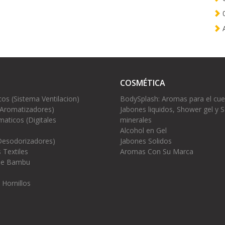
0
A
COSMÉTICA
cos (Sistema Ventilacion)
BodySplash: Aromas para el cu
(Aromatizadores)
Jabones liquidos, Shower gel y S
aticos (Digitales
minerales
Alcohol en Gel
Desodorizadores)
Jabones Solidos
 Textiles
Aromas Con Su Marca
 de Bambu
 Hornillos