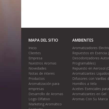
MAPA DEL SITIO
AMBIENTES
Inicio
Aromatizadores Electri
Clientes
Repuestos en Esencia 
Empresa
Desodorizadores Autom
Nuestros Aromas
Programables)
Novedades
Repuesto en Aerosol (
Notas de interes
Aromatizantes Liquidos
Productos
Difusores con Varillas
Aromatización para
Hornillos a Vela
empresas
Aceites Esenciales para
Desarrollo de Aromas
Aromatizantes en Gel
Logo Olfativo
Aromas Con Su Marca
Marketing Aromático