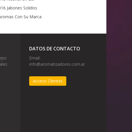
16 Jabones Solidos
romas Con Su Marca
DATOS DE CONTACTO
erpo
Email:
ales
info@aromatizadores.com.ar
Acceso Clientes