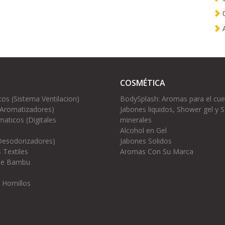
0
A
COSMÉTICA
cos (Sistema Ventilacion)
BodySplash: Aromas para el cu
(Aromatizadores)
Jabones liquidos, Shower gel y S
aticos (Digitales
minerales
Alcohol en Gel
Desodorizadores)
Jabones Solidos
 Textiles
Aromas Con Su Marca
 de Bambu
 Hornillos