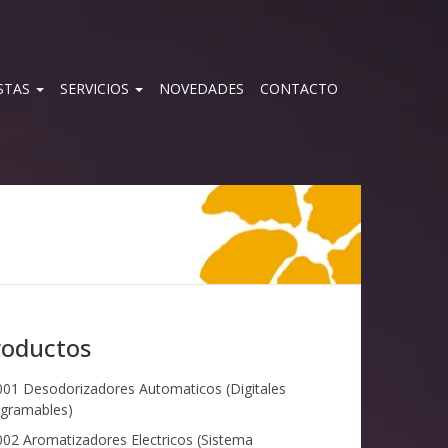
STAS
SERVICIOS
NOVEDADES
CONTACTO
roductos
01 Desodorizadores Automaticos (Digitales
gramables)
02 Aromatizadores Electricos (Sistema