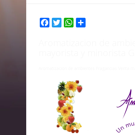
Facebook
Twitter
WhatsApp
Compartir
Aromatizacion de ambie
mayorista y minorista 
Aromatizacion de ambientes Fragancias Venta ma