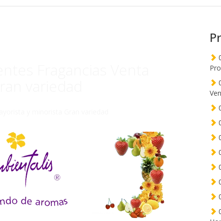
P
0
ntes Fragancias Venta
Pro
Gran variedad
0
Ven
0
yorista y minorista Gran variedad
0
0
0
0
0
0
0