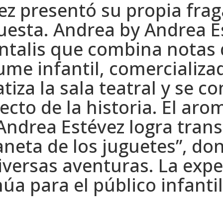
ez presentó su propia fra
esta. Andrea by Andrea E
ntalis que combina notas d
ume infantil, comercializ
iza la sala teatral y se c
to de la historia. El aro
Andrea Estévez logra trans
planeta de los juguetes”, 
iversas aventuras. La exper
úa para el público infantil