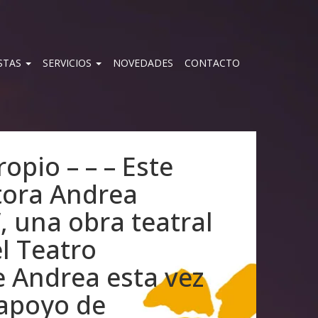
STAS
SERVICIOS
NOVEDADES
CONTACTO
pio – – – Este
ctora Andrea
, una obra teatral
l Teatro
e Andrea esta vez
 apoyo de