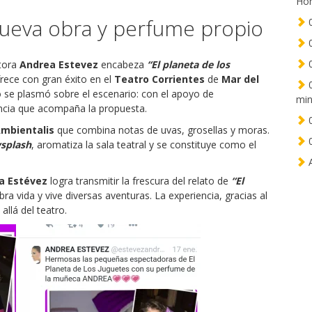
Hor
nueva obra y perfume propio
0
0
0
ctora
Andrea Estevez
encabeza
“El planeta de los
frece con gran éxito en el
Teatro Corrientes
de
Mar del
0
 se plasmó sobre el escenario: con el apoyo de
min
ncia que acompaña la propuesta.
0
mbientalis
que combina notas de uvas, grosellas y moras.
0
splash
, aromatiza la sala teatral y se constituye como el
A
a Estévez
logra transmitir la frescura del relato de
“El
a vida y vive diversas aventuras. La experiencia, gracias al
allá del teatro.