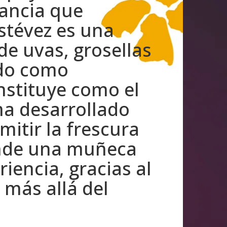
gancia que
stévez es una
e uvas, grosellas
ado como
onstituye como el
ma desarrollado
mitir la frescura
donde una muñeca
iencia, gracias al
 más allá del