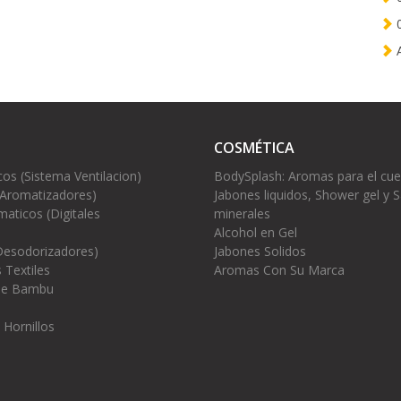
0
A
COSMÉTICA
cos (Sistema Ventilacion)
BodySplash: Aromas para el cu
(Aromatizadores)
Jabones liquidos, Shower gel y S
aticos (Digitales
minerales
Alcohol en Gel
Desodorizadores)
Jabones Solidos
 Textiles
Aromas Con Su Marca
 de Bambu
 Hornillos