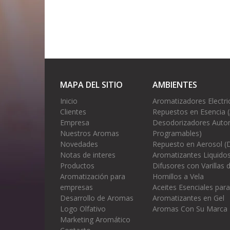
MAPA DEL SITIO
AMBIENTES
Inicio
Aromatizadores Electri
Clientes
Repuestos en Esencia 
Empresa
Desodorizadores Autom
Nuestros Aromas
Programables)
Novedades
Repuesto en Aerosol (
Notas de interes
Aromatizantes Liquidos
Productos
Difusores con Varillas
Aromatización para
Hornillos a Vela
empresas
Aceites Esenciales para
Desarrollo de Aromas
Aromatizantes en Gel
Logo Olfativo
Aromas Con Su Marca
Marketing Aromático