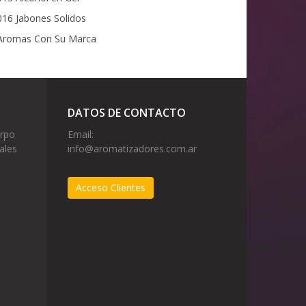
16 Jabones Solidos
romas Con Su Marca
DATOS DE CONTACTO
erpo
Email:
ales
info@aromatizadores.com.ar
Acceso Clientes