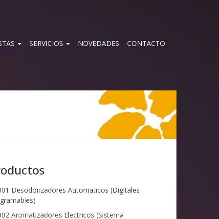
STAS
SERVICIOS
NOVEDADES
CONTACTO
roductos
01 Desodorizadores Automaticos (Digitales
gramables)
02 Aromatizadores Electricos (Sistema