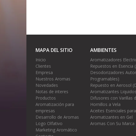
MAPA DEL SITIO
AMBIENTES
Inicio
Aromatizadores Electri
Clientes
Repuestos en Esencia 
Empresa
Desodorizadores Autom
Nuestros Aromas
Programables)
Novedades
Repuesto en Aerosol (
Notas de interes
Aromatizantes Liquidos
Productos
Difusores con Varillas
Aromatización para
Hornillos a Vela
empresas
Aceites Esenciales para
Desarrollo de Aromas
Aromatizantes en Gel
Logo Olfativo
Aromas Con Su Marca
Marketing Aromático