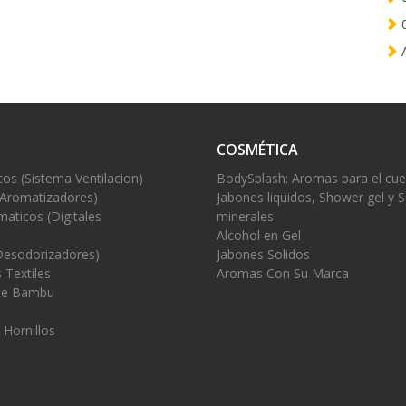
0
A
COSMÉTICA
cos (Sistema Ventilacion)
BodySplash: Aromas para el cu
(Aromatizadores)
Jabones liquidos, Shower gel y S
aticos (Digitales
minerales
Alcohol en Gel
Desodorizadores)
Jabones Solidos
 Textiles
Aromas Con Su Marca
 de Bambu
 Hornillos