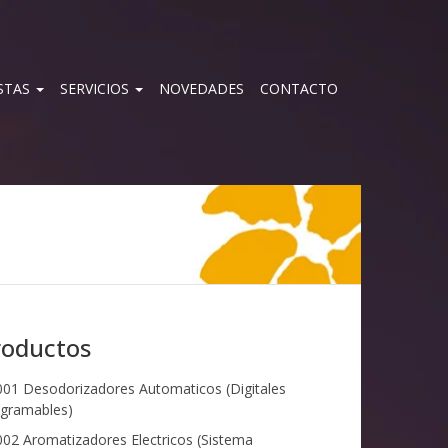
STAS
SERVICIOS
NOVEDADES
CONTACTO
roductos
01 Desodorizadores Automaticos (Digitales
gramables)
02 Aromatizadores Electricos (Sistema