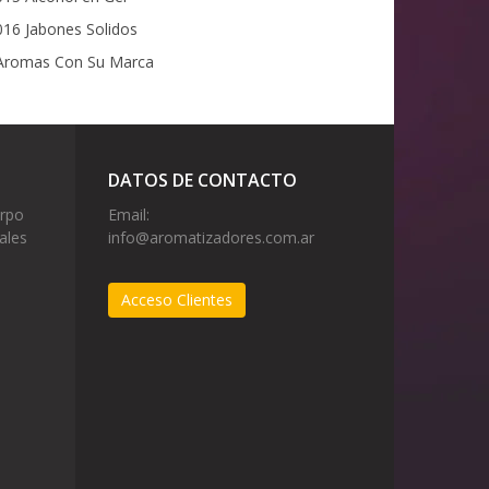
16 Jabones Solidos
romas Con Su Marca
DATOS DE CONTACTO
erpo
Email:
ales
info@aromatizadores.com.ar
Acceso Clientes