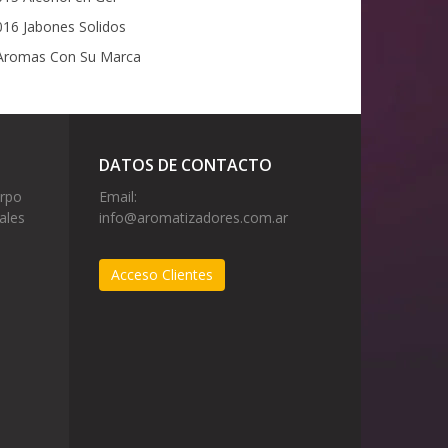
16 Jabones Solidos
romas Con Su Marca
DATOS DE CONTACTO
erpo
Email:
ales
info@aromatizadores.com.ar
Acceso Clientes