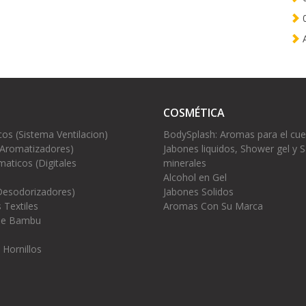
0
A
COSMÉTICA
cos (Sistema Ventilacion)
BodySplash: Aromas para el cu
(Aromatizadores)
Jabones liquidos, Shower gel y S
aticos (Digitales
minerales
Alcohol en Gel
Desodorizadores)
Jabones Solidos
 Textiles
Aromas Con Su Marca
 de Bambu
 Hornillos