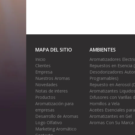
MAPA DEL SITIO
AMBIENTES
Inicio
Aromatizadores Electri
Clientes
Repuestos en Esencia 
Empresa
Desodorizadores Autom
Nuestros Aromas
Programables)
Novedades
Repuesto en Aerosol (
Notas de interes
Aromatizantes Liquidos
Productos
Difusores con Varillas
Aromatización para
Hornillos a Vela
empresas
Aceites Esenciales para
Desarrollo de Aromas
Aromatizantes en Gel
Logo Olfativo
Aromas Con Su Marca
Marketing Aromático