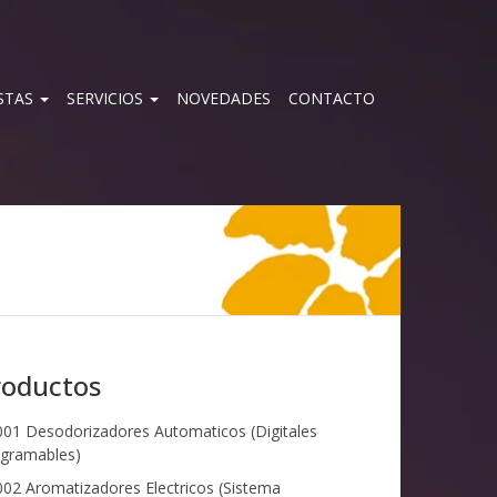
STAS
SERVICIOS
NOVEDADES
CONTACTO
roductos
01 Desodorizadores Automaticos (Digitales
gramables)
02 Aromatizadores Electricos (Sistema