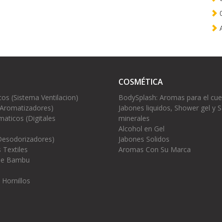
0
A
COSMÉTICA
cos (Sistema Ventilacion)
BodySplash: Aromas para el cu
(Aromatizadores)
Jabones liquidos, Shower gel y S
aticos (Digitales
minerales
Alcohol en Gel
Desodorizadores)
Jabones Solidos
 Textiles
Aromas Con Su Marca
 de Bambu
 Hornillos