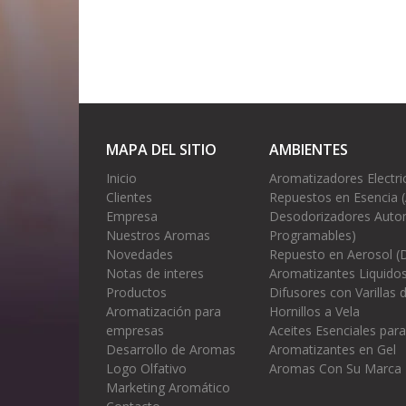
MAPA DEL SITIO
AMBIENTES
Inicio
Aromatizadores Electri
Clientes
Repuestos en Esencia 
Empresa
Desodorizadores Autom
Nuestros Aromas
Programables)
Novedades
Repuesto en Aerosol (
Notas de interes
Aromatizantes Liquidos
Productos
Difusores con Varillas
Aromatización para
Hornillos a Vela
empresas
Aceites Esenciales para
Desarrollo de Aromas
Aromatizantes en Gel
Logo Olfativo
Aromas Con Su Marca
Marketing Aromático