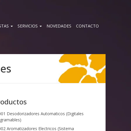
STAS
SERVICIOS
NOVEDADES
CONTACTO
tes
roductos
01 Desodorizadores Automaticos (Digitales
gramables)
02 Aromatizadores Electricos (Sistema