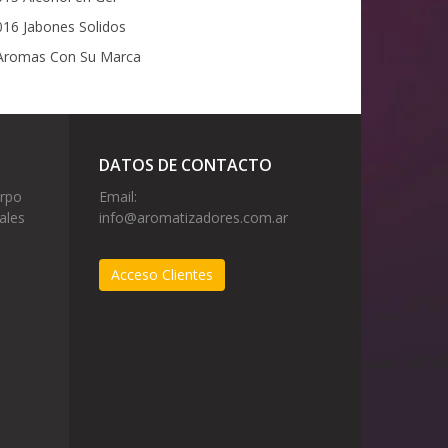
16 Jabones Solidos
romas Con Su Marca
DATOS DE CONTACTO
erpo
Email:
ales
info@aromatizadores.com.ar
Acceso Clientes