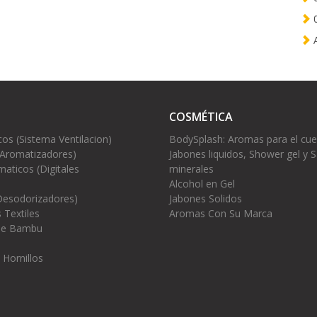
0
A
COSMÉTICA
cos (Sistema Ventilacion)
BodySplash: Aromas para el cu
(Aromatizadores)
Jabones liquidos, Shower gel y S
aticos (Digitales
minerales
Alcohol en Gel
Desodorizadores)
Jabones Solidos
 Textiles
Aromas Con Su Marca
 de Bambu
 Hornillos