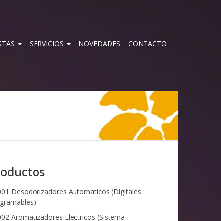
STAS
SERVICIOS
NOVEDADES
CONTACTO
roductos
01 Desodorizadores Automaticos (Digitales
gramables)
02 Aromatizadores Electricos (Sistema