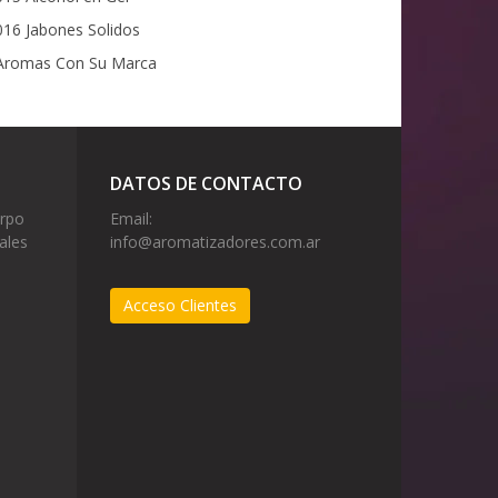
16 Jabones Solidos
romas Con Su Marca
DATOS DE CONTACTO
erpo
Email:
ales
info@aromatizadores.com.ar
Acceso Clientes