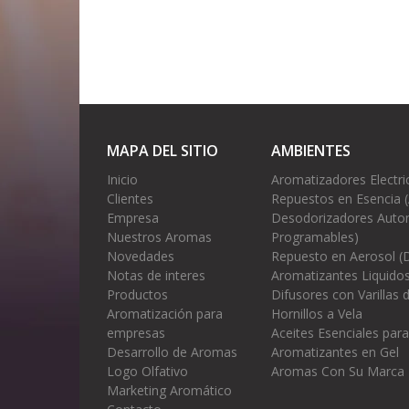
MAPA DEL SITIO
AMBIENTES
Inicio
Aromatizadores Electri
Clientes
Repuestos en Esencia 
Empresa
Desodorizadores Autom
Nuestros Aromas
Programables)
Novedades
Repuesto en Aerosol (
Notas de interes
Aromatizantes Liquidos
Productos
Difusores con Varillas
Aromatización para
Hornillos a Vela
empresas
Aceites Esenciales para
Desarrollo de Aromas
Aromatizantes en Gel
Logo Olfativo
Aromas Con Su Marca
Marketing Aromático