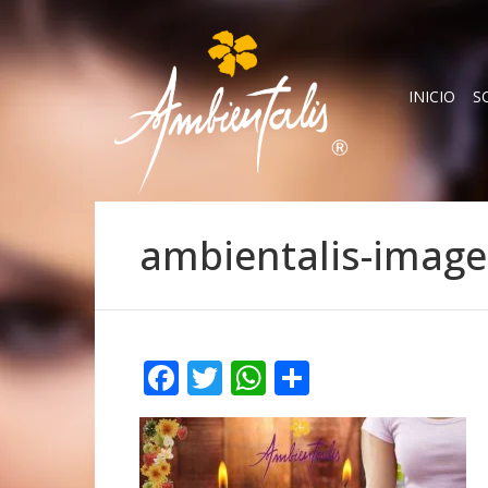
INICIO
S
ambientalis-image
Facebook
Twitter
WhatsApp
Compartir