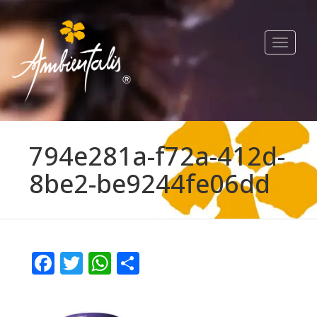
Toggle
navigat
794e281a-f72a-412d-
8be2-be9244fe06dd
Facebook
Twitter
WhatsApp
Compartir