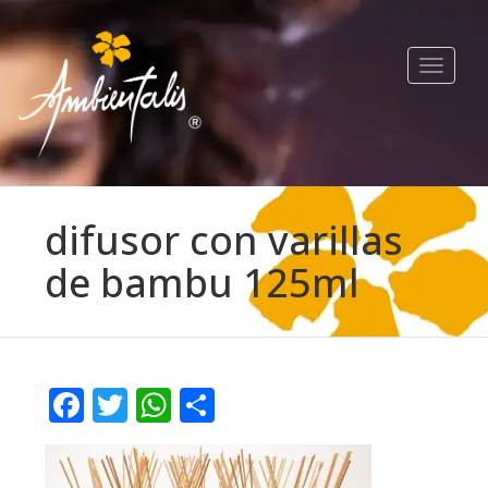
Toggle
navigat
difusor con varillas
de bambu 125ml
Facebook
Twitter
WhatsApp
Compartir