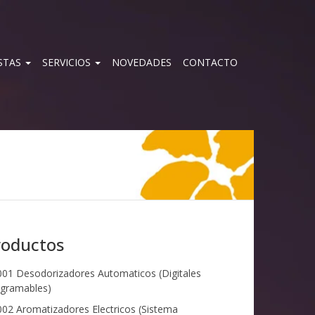
STAS
SERVICIOS
NOVEDADES
CONTACTO
roductos
01 Desodorizadores Automaticos (Digitales
gramables)
02 Aromatizadores Electricos (Sistema