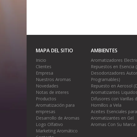
MAPA DEL SITIO
AMBIENTES
Inicio
Aromatizadores Electri
Clientes
Repuestos en Esencia 
Empresa
Desodorizadores Autom
Nuestros Aromas
Programables)
Novedades
Repuesto en Aerosol (
Notas de interes
Aromatizantes Liquidos
Productos
Difusores con Varillas
Aromatización para
Hornillos a Vela
empresas
Aceites Esenciales para
Desarrollo de Aromas
Aromatizantes en Gel
Logo Olfativo
Aromas Con Su Marca
Marketing Aromático