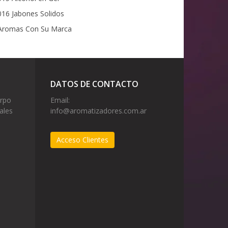
16 Jabones Solidos
romas Con Su Marca
DATOS DE CONTACTO
erpo
Email:
ales
info@aromatizadores.com.ar
Acceso Clientes