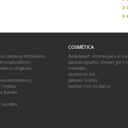
0
A
COSMÉTICA
cos (Sistema Ventilacion)
BodySplash: Aromas para el cu
(Aromatizadores)
Jabones liquidos, Shower gel y S
aticos (Digitales
minerales
Alcohol en Gel
Desodorizadores)
Jabones Solidos
 Textiles
Aromas Con Su Marca
 de Bambu
 Hornillos