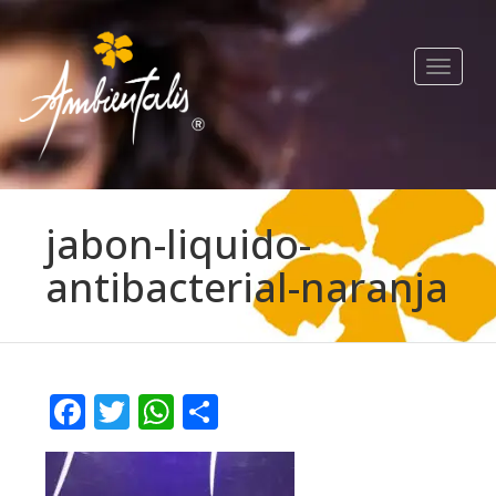
Toggle
navigat
jabon-liquido-
antibacterial-naranja
Facebook
Twitter
WhatsApp
Compartir