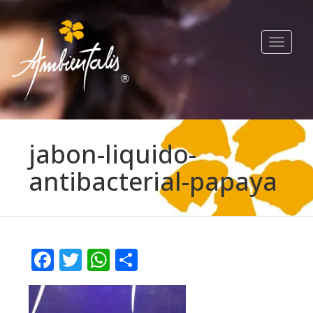
Toggle
navigat
jabon-liquido-
antibacterial-papaya
Facebook
Twitter
WhatsApp
Compartir