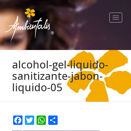
Toggle
navigat
alcohol-gel-liquido-
sanitizante-jabon-
liquido-05
Facebook
Twitter
WhatsApp
Compartir